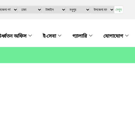
দেখুন
র্ধ্বতন অফিস
ই-সেবা
গ্যালারি
যোগাযোগ