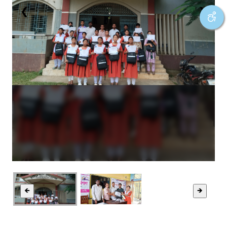
❮
❯
🡸
🡺